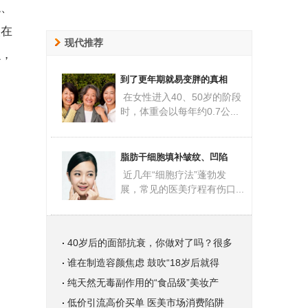
貌、
人在
现代推荐
么，
到了更年期就易变胖的真相
在女性进入40、50岁的阶段
时，体重会以每年约0.7公...
脂肪干细胞填补皱纹、凹陷
近几年“细胞疗法”蓬勃发
展，常见的医美疗程有伤口...
40岁后的面部抗衰，你做对了吗？很多
谁在制造容颜焦虑 鼓吹“18岁后就得
纯天然无毒副作用的“食品级”美妆产
低价引流高价买单 医美市场消费陷阱