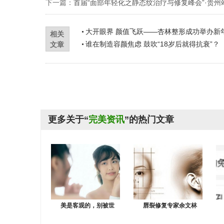
下一篇：
首届“面部年轻化之静态纹治疗与修复峰会”·贵州
大开眼界 颜值飞跃——杏林整形成功举办新
相关
谁在制造容颜焦虑 鼓吹“18岁后就得抗衰”？
文章
更多关于“
完美资讯
”的热门文章
美是客观的，别被世
唇裂修复专家余文林