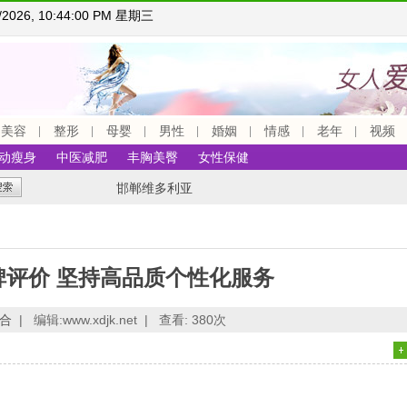
5/2026, 10:44:01 PM 星期三
美容
整形
母婴
男性
婚姻
情感
老年
视频
动瘦身
中医减肥
丰胸美臀
女性保健
邯郸维多利亚
碑评价 坚持高品质个性化服务
合
|
编辑:www.xdjk.net |
查看:
380次