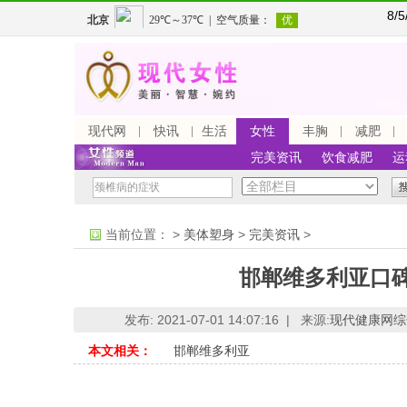
8/
现代网
快讯
生活
女性
丰胸
减肥
完美资讯
饮食减肥
运
当前位置：
>
美体塑身
>
完美资讯
>
邯郸维多利亚口
发布: 2021-07-01 14:07:16 |
来源:
现代健康网综
本文相关：
邯郸维多利亚