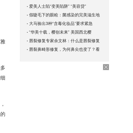
爱美人士陷“变美陷阱” “美容贷”
假睫毛下的眼睑：菌感染的完美滋生地
大马验出3种“含毒化妆品”要求紧急
“华美十载，樱创未来” 美国西北樱
唇裂修复专家余文林：什么是唇裂修复
典雅
唇裂鼻畸形修复，为何鼻尖也变了？看
床多
雕细
念，
准的