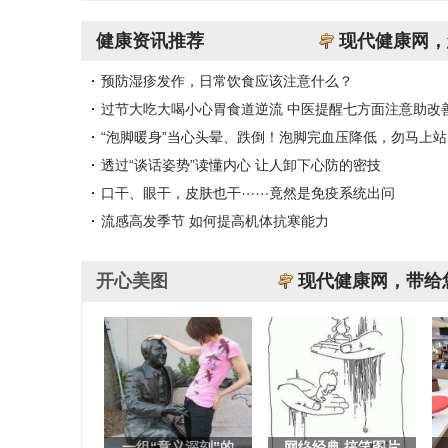
健康资讯推荐
现代健康网，
预防湿疹发作，日常饮食应该注意什么？
过节大吃大喝小心胃食道逆流 中医提醒七方面注意助改
“泡脚暖身”当心头晕、跌倒！泡脚完血压降低，勿马上站
透过“谈话姿势”读懂内心 让人卸下心防的密技
口干、眼干，皮肤也干⋯⋯竟然是免疫系统出问
流感高发季节 如何提高机体抗寒能力
开心美图
现代健康网，带给
一组“意义深刻”的
网络经典 搞笑图片