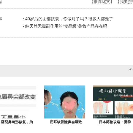
站
【
推荐此文
】 【
我要挑
年
40岁后的面部抗衰，你做对了吗？很多人都走了
纯天然无毒副作用的“食品级”美妆产品存在吗
唇裂鼻畸形修复，为
用耳软骨隆鼻会导致
日本药妆攻略：夏季