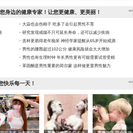
您身边的健康专家！让您更健康、更美丽！
大蒜也会伤精子 吃多了会引起男性不育
善
研究发现戒烟不只可延长寿命，还可以减少疾病
贪杯更易得老年痴呆 神经学家提醒从65岁开始戒酒
男性的腰围超过102公分 健康风险就会大大增加
男性也有生理时钟 年长男性更有可能需要试管受精
睪固酮是男性重要的荷尔蒙 这样做更显男性魅力
您快乐每一天！
网红太多 只有这个
形象版做爱姿势大全
青梅竹马 两小无猜