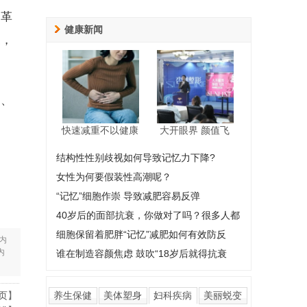
我革
健康新闻
象，
高、
快速减重不以健康
大开眼界 颜值飞
结构性性别歧视如何导致记忆力下降?
女性为何要假装性高潮呢？
“记忆”细胞作崇 导致减肥容易反弹
40岁后的面部抗衰，你做对了吗？很多人都
细胞保留着肥胖“记忆”减肥如何有效防反
内
内
谁在制造容颜焦虑 鼓吹“18岁后就得抗衰
页
】
养生保健
美体塑身
妇科疾病
美丽蜕变