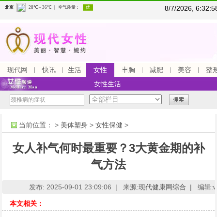
8/7/2026, 6:32
现代网
快讯
生活
女性
丰胸
减肥
美容
整
女性生活
当前位置：
>
美体塑身
>
女性保健
>
女人补气何时最重要？3大黄金期的补
气方法
发布: 2025-09-01 23:09:06 |
来源:
现代健康网综合
|
编辑:ww
本文相关：