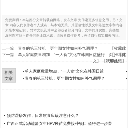
免责声明：本站部分文章转载自网络，发布文章 为传递更多信息之用，另：文
章 内容仅代表作者个人观点，与本站无关。其原创性以及文中陈述文字和内容
未经本站证实， 对本文以及其中全部或者部分内容、文字的真实性、完整性、
及时性本站不作任何保证或承诺，请读者仅作参考，并请自行核实相关内容。
上一篇：
青春的第三转机：更年期女性如何补气调理？
【
收藏此
下一篇：
单人家庭数量增加，“一人食”文化在韩国日益盛行
页
【
】 【
推荐此
打
文
】 【
我要挑错
印此页
】
】
单人家庭数量增加，“一人食”文化在韩国日益
相关
青春的第三转机：更年期女性如何补气调理？
文章
预防湿疹发作，日常饮食应该注意什么？
广西正式启动适龄女生HPV疫苗免费接种项目 值得进一步普