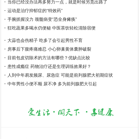
当你已经没办法再多努力一点，就是时候另觅出路了
运动是治疗抑郁症的“特效药”
手腕抓握没力 颈髓病变“恐全身瘫痪”
狂吃蔬果多喝水仍便秘 中医茶饮轻松清除宿便
大蒜也会伤精子 吃多了会引起男性不育
房事后下腹疼痛难忍 小心卵巢黄体囊肿破裂
目前包皮切除术的方法有哪些？优缺点比较
患性成瘾症 药物治疗还是生理训练效果好？
人到中年易发频尿、尿急症 可能是前列腺肥大初期症状
中年男性小便不顺 尿不净 多为前列腺肥大引起