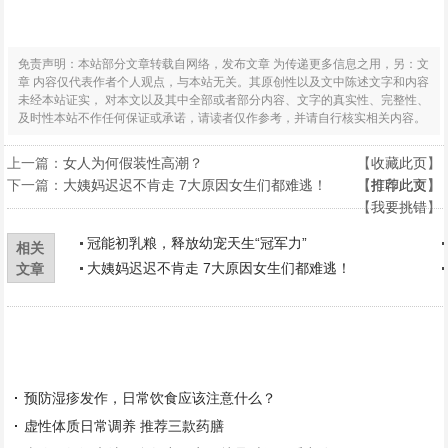
免责声明：本站部分文章转载自网络，发布文章 为传递更多信息之用，另：文
章 内容仅代表作者个人观点，与本站无关。其原创性以及文中陈述文字和内容
未经本站证实， 对本文以及其中全部或者部分内容、文字的真实性、完整性、
及时性本站不作任何保证或承诺，请读者仅作参考，并请自行核实相关内容。
上一篇：
女人为何假装性高潮？
【
收藏此页
】
下一篇：
大姨妈迟迟不肯走 7大原因女生们都难逃！
【
【
打印此页
推荐此文
】
】
【
我要挑错
】
冠能初乳粮，释放幼宠天生“冠军力”
相关
大姨妈迟迟不肯走 7大原因女生们都难逃！
文章
预防湿疹发作，日常饮食应该注意什么？
虚性体质日常调养 推荐三款药膳