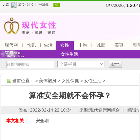
8/7/2026, 1:20
现代网
快讯
生活
女性
丰胸
减肥
美容
整
女性生活
当前位置：
>
美体塑身
>
女性保健
>
女性生活
>
算准安全期就不会怀孕？
发布: 2022-02-14 22:10:34 |
来源:
现代健康网综合
|
编辑:ww
本文相关：
安全期