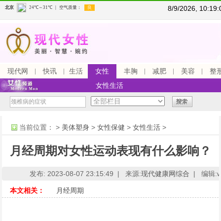
8/9/2026, 10:1
现代网
快讯
生活
女性
丰胸
减肥
美容
整
女性生活
当前位置：
>
美体塑身
>
女性保健
>
女性生活
>
月经周期对女性运动表现有什么影响？
发布: 2023-08-07 23:15:49 |
来源:
现代健康网综合
|
编辑:ww
本文相关：
月经周期