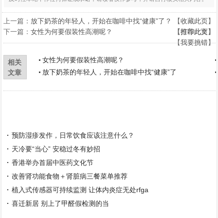
上一篇：
放下奶茶的年轻人，开始在咖啡中找“健康”了？
【
收藏此页
】
下一篇：
女性为何要假装性高潮呢？
【
【
打印此页
推荐此文
】
】
【
我要挑错
】
女性为何要假装性高潮呢？
相关
放下奶茶的年轻人，开始在咖啡中找“健康”了
文章
预防湿疹发作，日常饮食应该注意什么？
天冷要“当心” 安稳过冬有妙招
香港举办首届中医药文化节
改善肾功能食物＋肾脏病三餐菜单推荐
植入式传感器可持续监测 让体内炎症无处rfga
喜迁新居 别上了甲醛假检测的当