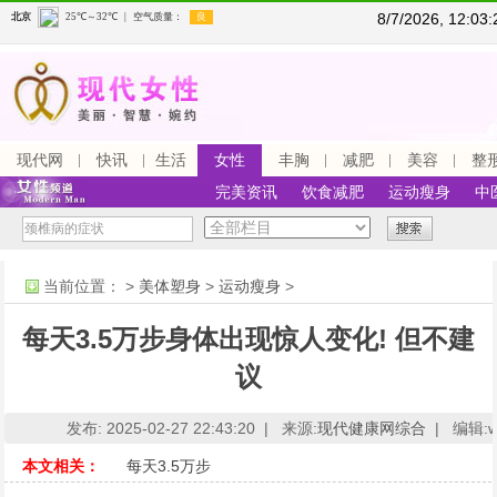
8/7/2026, 12:0
现代网
快讯
生活
女性
丰胸
减肥
美容
整
完美资讯
饮食减肥
运动瘦身
中
当前位置：
>
美体塑身
>
运动瘦身
>
每天3.5万步身体出现惊人变化! 但不建
议
发布: 2025-02-27 22:43:20 |
来源:
现代健康网综合
|
编辑:ww
本文相关：
每天3.5万步