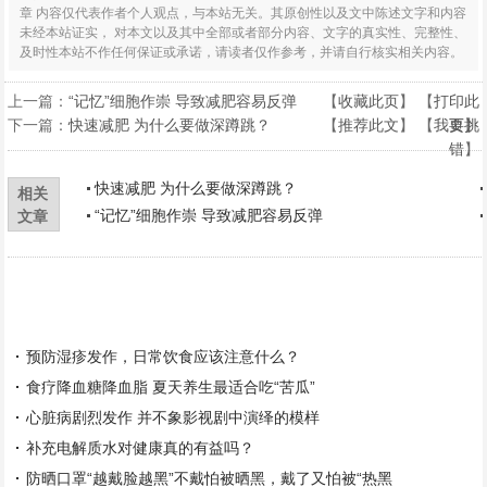
章 内容仅代表作者个人观点，与本站无关。其原创性以及文中陈述文字和内容
未经本站证实， 对本文以及其中全部或者部分内容、文字的真实性、完整性、
及时性本站不作任何保证或承诺，请读者仅作参考，并请自行核实相关内容。
上一篇：
“记忆”细胞作崇 导致减肥容易反弹
【
收藏此页
】 【
打印此
下一篇：
快速减肥 为什么要做深蹲跳？
【
推荐此文
】 【
我要挑
页
】
错
】
快速减肥 为什么要做深蹲跳？
相关
“记忆”细胞作崇 导致减肥容易反弹
文章
预防湿疹发作，日常饮食应该注意什么？
食疗降血糖降血脂 夏天养生最适合吃“苦瓜”
心脏病剧烈发作 并不象影视剧中演绎的模样
补充电解质水对健康真的有益吗？
防晒口罩“越戴脸越黑”不戴怕被晒黑，戴了又怕被“热黑