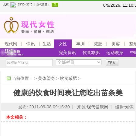
8/5/2026, 11:1
现代网
快讯
生活
女性
丰胸
减肥
美容
整
完美资讯
饮食减肥
运动瘦身
中
当前位置：
>
美体塑身
>
饮食减肥
>
健康的饮食时间表让您吃出苗条美
发布: 2011-09-08 09:16:30 |
来源:
现代健康网
|
编辑:知识 
本文相关：