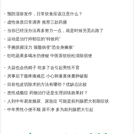
预防湿疹发作，日常饮食应该注意什么？
虚性体质日常调养 推荐三款药膳
当你已经没办法再多努力一点，就是时候另觅出路了
运动是治疗抑郁症的“特效药”
手腕抓握没力 颈髓病变“恐全身瘫痪”
狂吃蔬果多喝水仍便秘 中医茶饮轻松清除宿便
大蒜也会伤精子 吃多了会引起男性不育
房事后下腹疼痛难忍 小心卵巢黄体囊肿破裂
目前包皮切除术的方法有哪些？优缺点比较
患性成瘾症 药物治疗还是生理训练效果好？
人到中年易发频尿、尿急症 可能是前列腺肥大初期症状
中年男性小便不顺 尿不净 多为前列腺肥大引起