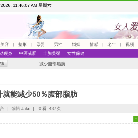
8/2026, 11:46:08 AM 星期六
美容
整形
母婴
男性
婚姻
情感
老年
视频
动瘦身
中医减肥
丰胸美臀
女性保健
减少腹部脂肪
汁就能减少50％腹部脂肪
合
|
编辑:Jake |
查看:
437次