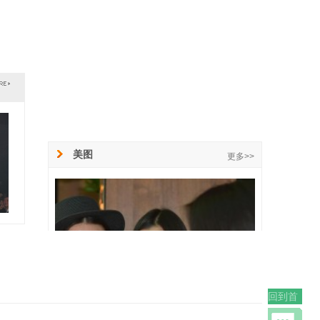
美图
更多>>
回到首
页