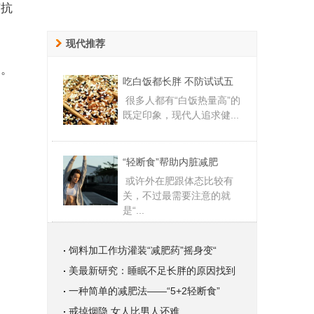
有抗
现代推荐
奋。
吃白饭都长胖 不防试试五
很多人都有“白饭热量高”的
既定印象，现代人追求健...
“轻断食”帮助内脏减肥
或许外在肥跟体态比较有
关，不过最需要注意的就
是“...
饲料加工作坊灌装“减肥药”摇身变“
美最新研究：睡眠不足长胖的原因找到
一种简单的减肥法——“5+2轻断食”
戒掉烟隐 女人比男人还难……