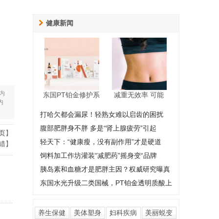
健康新闻
内
东国PT铂金修护系
减重无效率 可能
内
打哈欠都会漏尿！轻熟女难以启齿的困扰
腹部肥胖身不胖 多是“肾上腺疲劳”引起
页
】
轻天下：“健康瘦，没有副作用”才是硬道
错
】
饲料加工作坊灌装“减肥药”摇身变“品牌
胰岛素和血糖才是肥胖主因？权威研究曝真
东国水光升级二类国械，PT铂金透明质酸上
养生保健
美体塑身
妇科疾病
美丽蜕变