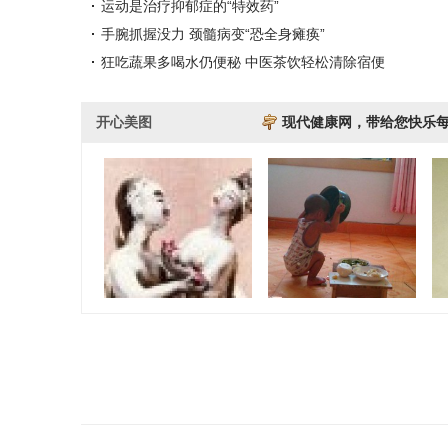
运动是治疗抑郁症的“特效药”
手腕抓握没力 颈髓病变“恐全身瘫痪”
狂吃蔬果多喝水仍便秘 中医茶饮轻松清除宿便
开心美图
现代健康网，带给您快乐
形象版做爱姿势大全
萌生活 带来不一样
小