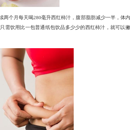
连续两个月每天喝280毫升西红柿汁，腹部脂肪减少一半，体
，只需饮用比一包普通纸包饮品多少少的西红柿汁，就可以