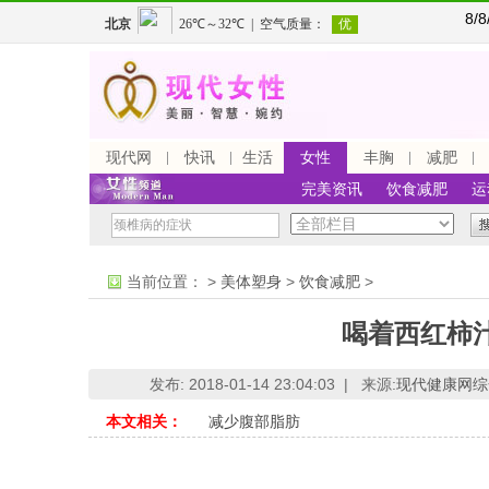
8/
现代网
快讯
生活
女性
丰胸
减肥
完美资讯
饮食减肥
运
当前位置：
>
美体塑身
>
饮食减肥
>
喝着西红柿
发布: 2018-01-14 23:04:03 |
来源:
现代健康网综
本文相关：
减少腹部脂肪