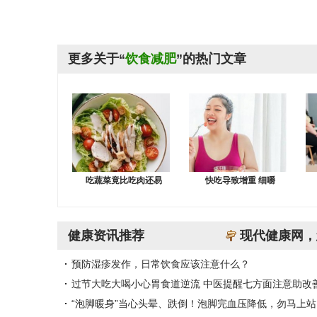
更多关于“
饮食减肥
”的热门文章
吃蔬菜竟比吃肉还易
快吃导致增重 细嚼
健康资讯推荐
现代健康网，
预防湿疹发作，日常饮食应该注意什么？
过节大吃大喝小心胃食道逆流 中医提醒七方面注意助改
“泡脚暖身”当心头晕、跌倒！泡脚完血压降低，勿马上站