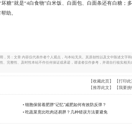
坏糖”就是“4白食物”白米饭、白面包、白面条还有白糖；
有帮助。
之用，另：文章 内容仅代表作者个人观点，与本站无关。其原创性以及文中陈述文字和
实性、完整性、及时性本站不作任何保证或承诺，请读者仅作参考，并请自行核实相关
【
收藏此页
】 【
打印此
【
推荐此文
】 【
我要挑
细胞保留着肥胖“记忆”减肥如何有效防反弹？
吃蔬菜竟比吃肉还易胖？几种错误方法要避免