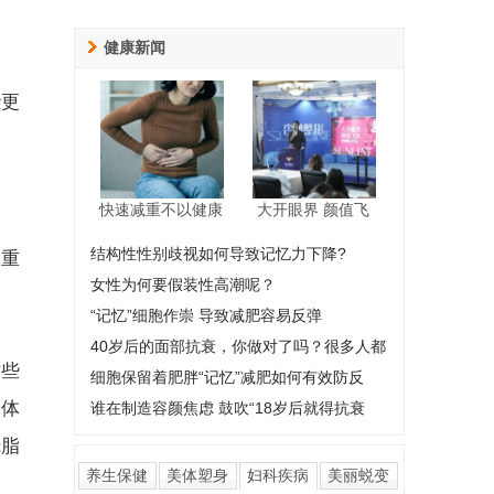
健康新闻
些更
快速减重不以健康
大开眼界 颜值飞
结构性性别歧视如何导致记忆力下降?
体重
女性为何要假装性高潮呢？
“记忆”细胞作崇 导致减肥容易反弹
40岁后的面部抗衰，你做对了吗？很多人都
这些
细胞保留着肥胖“记忆”减肥如何有效防反
身体
谁在制造容颜焦虑 鼓吹“18岁后就得抗衰
烧脂
养生保健
美体塑身
妇科疾病
美丽蜕变