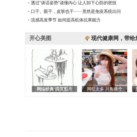
透过“谈话姿势”读懂内心 让人卸下心防的密技
口干、眼干，皮肤也干⋯⋯竟然是免疫系统出问
流感高发季节 如何提高机体抗寒能力
开心美图
现代健康网，带给
网络经典 搞笑图片
网红太多 只有这个