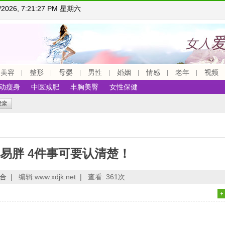
8/2026, 7:21:28 PM 星期六
美容
整形
母婴
男性
婚姻
情感
老年
视频
动瘦身
中医减肥
丰胸美臀
女性保健
易胖 4件事可要认清楚！
合
|
编辑:www.xdjk.net |
查看:
361次