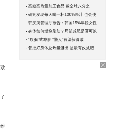
高糖高热量加工食品 致全球八分之一
研究发现每天喝一杯100%果汁 也会使
韩疾病管理厅报告：韩国15%年轻女性
身体如何燃烧脂肪？局部减肥是否可以
“欺骗”式减肥 “懒人”有望获得减
管控好身体总热量进出 是最有效减肥
导致
低了
来维