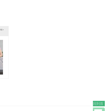
回到首
页