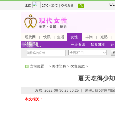
8/
现代网
快讯
生活
女性
丰胸
减肥
完美资讯
饮食减肥
运
当前位置：
>
美体塑身
>
饮食减肥
>
夏天吃得少却
发布: 2022-06-30 23:30:25 |
来源:
现代健康网综
本文相关：