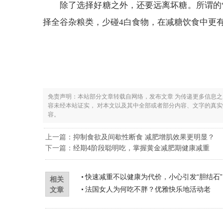
除了选择好糖之外，还要远离坏糖。所谓的“
择全谷杂粮类，少碰4白食物，在减糖饮食中更
免责声明：本站部分文章转载自网络，发布文章 为传递更多信息
容未经本站证实， 对本文以及其中全部或者部分内容、文字的真
容。
上一篇：
抑制食欲及间歇性断食 减肥增肌效果更明显？
下一篇：
经期4阶段聪明吃，掌握黄金减肥期健康减重
快速减重不以健康为代价，小心引发“胆结石”
相关
法国女人为何吃不胖？优雅快乐地活动老
文章