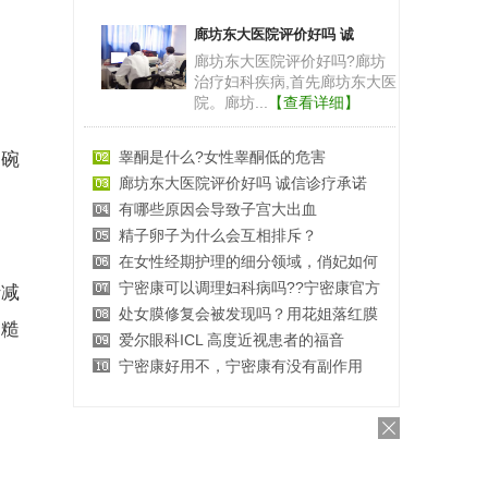
廊坊东大医院评价好吗 诚
廊坊东大医院评价好吗?廊坊
治疗妇科疾病,首先廊坊东大医
院。廊坊...
【查看详细】
睾酮是什么?女性睾酮低的危害
3碗
廊坊东大医院评价好吗 诚信诊疗承诺
有哪些原因会导致子宫大出血
精子卵子为什么会互相排斥？
在女性经期护理的细分领域，俏妃如何
宁密康可以调理妇科病吗??宁密康官方
行减
处女膜修复会被发现吗？用花姐落红膜
、糙
爱尔眼科ICL 高度近视患者的福音
宁密康好用不，宁密康有没有副作用