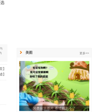
多选
内
美图
内
更多>>
页
】
错
】
另类搞笑图片 看过就忘不了