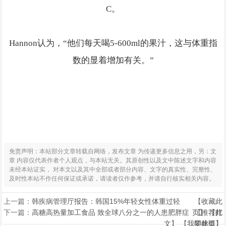
C。
Hannon认为，“他们每天喝5-600ml的果汁，这与体重指
数的显着增加有关。”
免责声明：本站部分文章转载自网络，发布文章 为传递更多信息之用，另：文
章 内容仅代表作者个人观点，与本站无关。其原创性以及文中陈述文字和内容
未经本站证实， 对本文以及其中全部或者部分内容、文字的真实性、完整性、
及时性本站不作任何保证或承诺，请读者仅作参考，并请自行核实相关内容。
上一篇：
韩疾病管理厅报告：韩国15%年轻女性体重过轻
【
收藏此
下一篇：
高糖高热量加工食品 致全球八分之一的人患肥胖症
页
【
】 【
推荐此
打
文
】 【
我要挑错
印此页
】
】