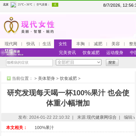
8/7/2026, 12:5
现代网
快讯
生活
女性
丰胸
减肥
美容
整
完美资讯
饮食减肥
运动瘦身
中
当前位置：
>
美体塑身
>
饮食减肥
>
研究发现每天喝一杯100%果汁 也会使
体重小幅增加
发布: 2024-01-22 22:10:32 |
来源:
现代健康网综合
|
编辑:ww
本文相关：
100%果汁