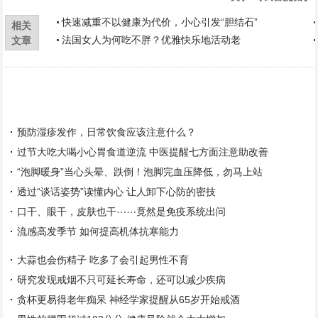
快速减重不以健康为代价，小心引发“胆结石”
相关
法国女人为何吃不胖？优雅快乐地活动老
文章
预防湿疹发作，日常饮食应该注意什么？
过节大吃大喝小心胃食道逆流 中医提醒七方面注意助改善
“泡脚暖身”当心头晕、跌倒！泡脚完血压降低，勿马上站
透过“谈话姿势”读懂内心 让人卸下心防的密技
口干、眼干，皮肤也干⋯⋯竟然是免疫系统出问
流感高发季节 如何提高机体抗寒能力
大蒜也会伤精子 吃多了会引起男性不育
研究发现戒烟不只可延长寿命，还可以减少疾病
贪杯更易得老年痴呆 神经学家提醒从65岁开始戒酒