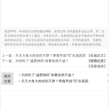
免责声明：本站部分文章转载自网络，发布文章 为传递更多信息之用，另：文
章 内容仅代表作者个人观点，与本站无关。其原创性以及文中陈述文字和内容
未经本站证实， 对本文以及其中全部或者部分内容、文字的真实性、完整性、
及时性本站不作任何保证或承诺，请读者仅作参考，并请自行核实相关内容。
上一篇：
天天大鱼大肉也吃不胖？胖瘦早就“写”在基因里
【
收藏此页
】
下一篇：
为何吃了“减肥神药”体重依然不减？
【
【
打印此页
推荐此文
】
】
【
我要挑错
】
为何吃了“减肥神药”体重依然不减？
相关
天天大鱼大肉也吃不胖？胖瘦早就“写”在基因
文章