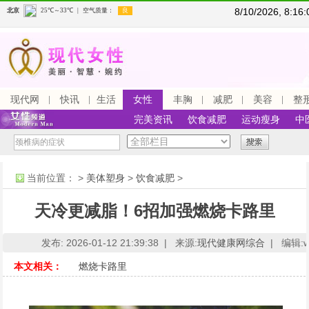
8/10/2026, 8:1
现代网
快讯
生活
女性
丰胸
减肥
美容
整
完美资讯
饮食减肥
运动瘦身
中
当前位置：
>
美体塑身
>
饮食减肥
>
天冷更减脂！6招加强燃烧卡路里
发布: 2026-01-12 21:39:38 |
来源:
现代健康网综合
|
编辑:ww
本文相关：
燃烧卡路里