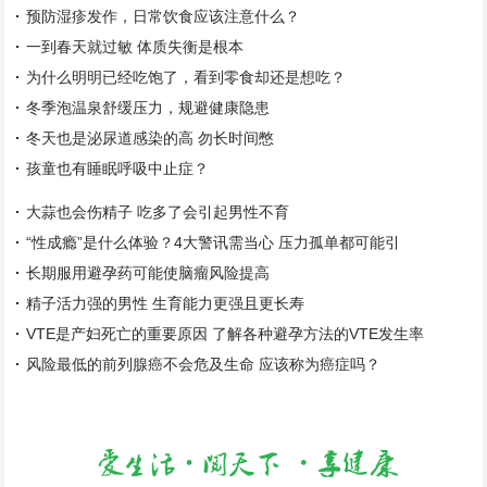
预防湿疹发作，日常饮食应该注意什么？
一到春天就过敏 体质失衡是根本
为什么明明已经吃饱了，看到零食却还是想吃？
冬季泡温泉舒缓压力，规避健康隐患
冬天也是泌尿道感染的高 勿长时间憋
孩童也有睡眠呼吸中止症？
大蒜也会伤精子 吃多了会引起男性不育
“性成瘾”是什么体验？4大警讯需当心 压力孤单都可能引
长期服用避孕药可能使脑瘤风险提高
精子活力强的男性 生育能力更强且更长寿
VTE是产妇死亡的重要原因 了解各种避孕方法的VTE发生率
风险最低的前列腺癌不会危及生命 应该称为癌症吗？